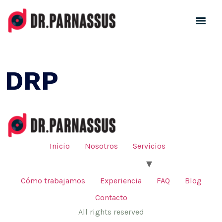
Registro de Canciones Online Argentina | SADAIC y DNDA
DRP
Inicio
Nosotros
Servicios
Cómo trabajamos
Experiencia
FAQ
Blog
Contacto
All rights reserved